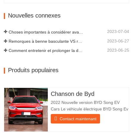
remorques de tous types, intégrant
production, recherche et développement
Nouvelles connexes
scientifiques et une équipe…
2023-07-04
Choses importantes à considérer avant d'acheter une remorque à benne basculante
2023-06-27
Remorques à benne basculante VS remorques à benne latérale : quelle est la meilleure solution pour votre entreprise ?
2023-06-25
Comment entretenir et prolonger la durée de vie des remorques à benne basculante ?
Produits populaires
Chanson de Byd
2022 Nouvelle version BYD Song EV
Cars Le véhicule électrique BYD Song Ev
se concentre sur l’expérience client et le
Contact maintenant
développement de produits pour
répondre à la demande du marché. Les