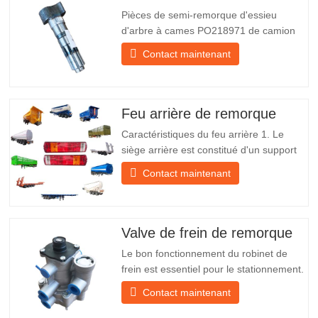
Pièces de semi-remorque d'essieu
d'arbre à cames PO218971 de camion
chinois à vendre Caractéristiques Produit
Contact maintenant
Pièces de rechange pour remorque
Emballer Caisse en bois Condition
Nouveau et original Emballage et
expédition À propos de nous Chengda
Feu arrière de remorque
Group est un fabricant chinois de…
Caractéristiques du feu arrière 1. Le
siège arrière est constitué d'un support
en fer, beaucoup plus résistant que
Contact maintenant
d'autres matériaux. Des vis et des écrous
sont inclus pour une installation facile et
stable. 2. Un filet en fer est fixé devant
l'abat-jour pour mieux protéger l'abat-jour
Valve de frein de remorque
et…
Le bon fonctionnement du robinet de
frein est essentiel pour le stationnement.
Il assure un freinage en douceur de la
Contact maintenant
remorque. Fondée en 2005, Chengda
est l'un des fabricants qualifiés de