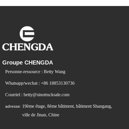
en plus populaires. Id Ev Electric Vehicle
utilise la technologie pour changer la
Groupe CHENGDA
Personne-ressource : Betty Wang
Whatsapp/wechat : +86 18853130736
Courriel : betty@sinotrucksale.com
19ème étage, 8ème bâtiment, bâtiment Shangang,
adresse:
ville de Jinan, Chine