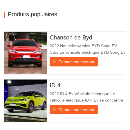
Produits populaires
Chanson de Byd
2022 Nouvelle version BYD Song EV
Cars Le véhicule électrique BYD Song Ev
se concentre sur l’expérience client et le
Contact maintenant
développement de produits pour
répondre à la demande du marché. Les
voitures électriques sont de plus en plus
populaires. BYD Song Ev Electric Vehicle
ID 4
utilise la technologie pour
2022 ID 4 Ev Véhicule électrique Le
véhicule électrique ID 4 Ev se concentre
sur l’expérience client et le
Contact maintenant
développement de produits pour
répondre à la demande du marché. Les
voitures électriques deviennent de plus