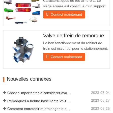
Caractéristiques du feu arrière 1. Le
siège arrière est constitué d'un support
en fer, beaucoup plus résistant que
Contact maintenant
d'autres matériaux. Des vis et des écrous
sont inclus pour une installation facile et
stable. 2. Un filet en fer est fixé devant
l'abat-jour pour mieux protéger l'abat-jour
Valve de frein de remorque
et…
Le bon fonctionnement du robinet de
frein est essentiel pour le stationnement.
Il assure un freinage en douceur de la
Contact maintenant
remorque. Fondée en 2005, Chengda
est l'un des fabricants qualifiés de
remorques de tous types, intégrant
production, recherche et développement
Nouvelles connexes
scientifiques et une équipe…
2023-07-04
Choses importantes à considérer avant d'acheter une remorque à benne basculante
2023-06-27
Remorques à benne basculante VS remorques à benne latérale : quelle est la meilleure solution pour votre entreprise ?
2023-06-25
Comment entretenir et prolonger la durée de vie des remorques à benne basculante ?