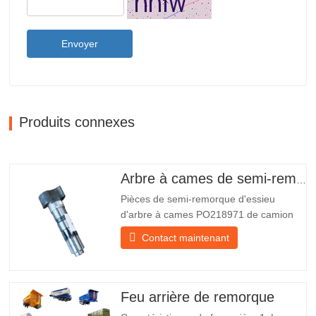
Envoyer
Produits connexes
Arbre à cames de semi-remorque
Pièces de semi-remorque d'essieu
d'arbre à cames PO218971 de camion
chinois à vendre Caractéristiques Produit
Contact maintenant
Pièces de rechange pour remorque
Emballer Caisse en bois Condition
Nouveau et original Emballage et
expédition À propos de nous Chengda
Feu arrière de remorque
Group est un fabricant chinois de…