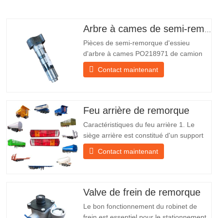
Arbre à cames de semi-remorque
Pièces de semi-remorque d'essieu
d'arbre à cames PO218971 de camion
chinois à vendre Caractéristiques Produit
Contact maintenant
Pièces de rechange pour remorque
Emballer Caisse en bois Condition
Nouveau et original Emballage et
expédition À propos de nous Chengda
Feu arrière de remorque
Group est un fabricant chinois de…
Caractéristiques du feu arrière 1. Le
siège arrière est constitué d'un support
en fer, beaucoup plus résistant que
Contact maintenant
d'autres matériaux. Des vis et des écrous
sont inclus pour une installation facile et
stable. 2. Un filet en fer est fixé devant
l'abat-jour pour mieux protéger l'abat-jour
Valve de frein de remorque
et…
Le bon fonctionnement du robinet de
frein est essentiel pour le stationnement.