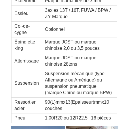
Plateforme
Plaque diamantée de 3 mm
3axles 13T / 16T, FUWA / BPW /
Essieu
ZY Marque
Col-de-
Optionnel
cygne
Épinglette
Marque JOST ou marque
king
chinoise 2,0 ou 3,5 pouces
Marque JOST ou marque
Atterrissage
chinoise 28tons
Suspension mécanique (type
Allemagne ou Amérique) ou
Suspension
suspension pneumatique
(marque Chine ou marque BPW)
Ressort en
90(L)mmx13(Epaisseur)mmx10
acier
couches
Pneu
1.00R20 ou 12R22.5 16 pièces