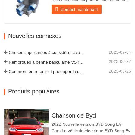
Il assure un freinage en douceur de la
Contact maintenant
remorque. Fondée en 2005, Chengda
est l'un des fabricants qualifiés de
remorques de tous types, intégrant
production, recherche et développement
Nouvelles connexes
scientifiques et une équipe…
2023-07-04
Choses importantes à considérer avant d'acheter une remorque à benne basculante
2023-06-27
Remorques à benne basculante VS remorques à benne latérale : quelle est la meilleure solution pour votre entreprise ?
2023-06-25
Comment entretenir et prolonger la durée de vie des remorques à benne basculante ?
Produits populaires
Chanson de Byd
2022 Nouvelle version BYD Song EV
Cars Le véhicule électrique BYD Song Ev