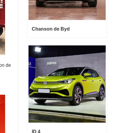
Chanson de Byd
Chanson de Byd
Contact maintenant
son de
ID 4