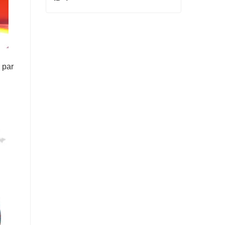
ID 4
Contact maintenant
 par