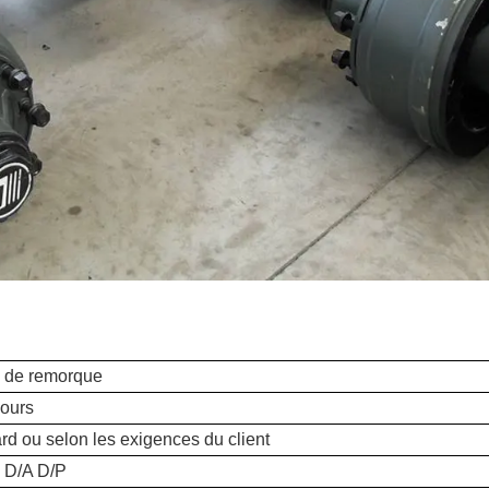
 de remorque
jours
rd ou selon les exigences du client
 D/A D/P