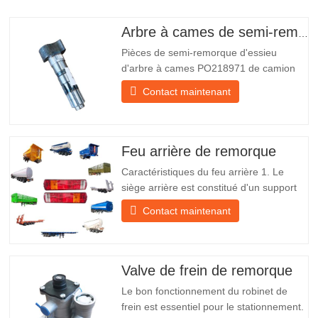
Arbre à cames de semi-remorque
Pièces de semi-remorque d'essieu
d'arbre à cames PO218971 de camion
chinois à vendre Caractéristiques Produit
Contact maintenant
Pièces de rechange pour remorque
Emballer Caisse en bois Condition
Nouveau et original Emballage et
expédition À propos de nous Chengda
Feu arrière de remorque
Group est un fabricant chinois de…
Caractéristiques du feu arrière 1. Le
siège arrière est constitué d'un support
en fer, beaucoup plus résistant que
Contact maintenant
d'autres matériaux. Des vis et des écrous
sont inclus pour une installation facile et
stable. 2. Un filet en fer est fixé devant
l'abat-jour pour mieux protéger l'abat-jour
Valve de frein de remorque
et…
Le bon fonctionnement du robinet de
frein est essentiel pour le stationnement.