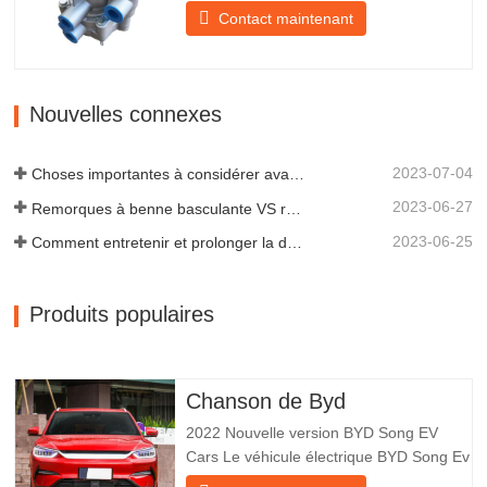
Il assure un freinage en douceur de la
Contact maintenant
remorque. Fondée en 2005, Chengda
est l'un des fabricants qualifiés de
remorques de tous types, intégrant
production, recherche et développement
Nouvelles connexes
scientifiques et une équipe…
2023-07-04
Choses importantes à considérer avant d'acheter une remorque à benne basculante
2023-06-27
Remorques à benne basculante VS remorques à benne latérale : quelle est la meilleure solution pour votre entreprise ?
2023-06-25
Comment entretenir et prolonger la durée de vie des remorques à benne basculante ?
Produits populaires
Chanson de Byd
2022 Nouvelle version BYD Song EV
Cars Le véhicule électrique BYD Song Ev
se concentre sur l’expérience client et le