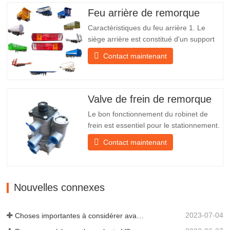
expédition À propos de nous Chengda
Feu arrière de remorque
Group est un fabricant chinois de…
Caractéristiques du feu arrière 1. Le
siège arrière est constitué d'un support
en fer, beaucoup plus résistant que
Contact maintenant
d'autres matériaux. Des vis et des écrous
sont inclus pour une installation facile et
stable. 2. Un filet en fer est fixé devant
l'abat-jour pour mieux protéger l'abat-jour
Valve de frein de remorque
et…
Le bon fonctionnement du robinet de
frein est essentiel pour le stationnement.
Il assure un freinage en douceur de la
Contact maintenant
remorque. Fondée en 2005, Chengda
est l'un des fabricants qualifiés de
remorques de tous types, intégrant
production, recherche et développement
Nouvelles connexes
scientifiques et une équipe…
2023-07-04
Choses importantes à considérer avant d'acheter une remorque à benne basculante