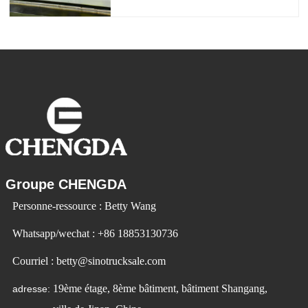
répondre à la demande du marché. Les
voitures électriques deviennent de plus
en plus populaires. Id Ev Electric Vehicle
utilise la technologie pour changer la
Groupe CHENGDA
Personne-ressource : Betty Wang
Whatsapp/wechat : +86 18853130736
Courriel : betty@sinotrucksale.com
19ème étage, 8ème bâtiment, bâtiment Shangang,
adresse: