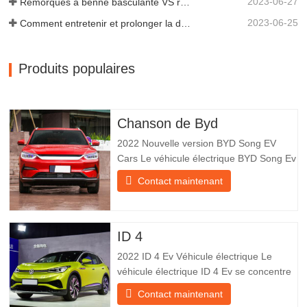
2023-06-27
Remorques à benne basculante VS remorques à benne latérale : quelle est la meilleure solution pour votre entreprise ?
2023-06-25
Comment entretenir et prolonger la durée de vie des remorques à benne basculante ?
Produits populaires
Chanson de Byd
2022 Nouvelle version BYD Song EV
Cars Le véhicule électrique BYD Song Ev
se concentre sur l’expérience client et le
Contact maintenant
développement de produits pour
répondre à la demande du marché. Les
voitures électriques sont de plus en plus
populaires. BYD Song Ev Electric Vehicle
ID 4
utilise la technologie pour
2022 ID 4 Ev Véhicule électrique Le
véhicule électrique ID 4 Ev se concentre
sur l’expérience client et le
Contact maintenant
développement de produits pour