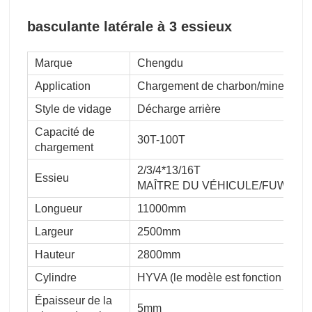
basculante latérale à 3 essieux
Marque
Chengdu
Application
Chargement de charbon/mine/suppo
Style de vidage
Décharge arrière
Capacité de
30T-100T
chargement
2/3/4*13/16T
Essieu
MAÎTRE DU VÉHICULE/FUWA/B
Longueur
11000mm
Largeur
2500mm
Hauteur
2800mm
Cylindre
HYVA (le modèle est fonction de la
Épaisseur de la
5mm