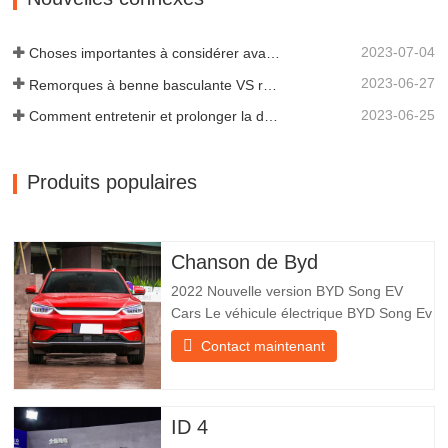
scientifiques et une équipe…
2023-07-04
Choses importantes à considérer avant d'acheter une remorque à benne basculante
2023-06-27
Remorques à benne basculante VS remorques à benne latérale : quelle est la meilleure solution pour votre entreprise ?
2023-06-25
Comment entretenir et prolonger la durée de vie des remorques à benne basculante ?
Produits populaires
Chanson de Byd
2022 Nouvelle version BYD Song EV
Cars Le véhicule électrique BYD Song Ev
se concentre sur l’expérience client et le
Contact maintenant
développement de produits pour
répondre à la demande du marché. Les
voitures électriques sont de plus en plus
populaires. BYD Song Ev Electric Vehicle
ID 4
utilise la technologie pour