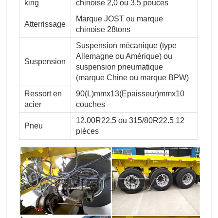
king
chinoise 2,0 ou 3,5 pouces
Marque JOST ou marque
Atterrissage
chinoise 28tons
Suspension mécanique (type
Allemagne ou Amérique) ou
Suspension
suspension pneumatique
(marque Chine ou marque BPW)
Ressort en
90(L)mmx13(Epaisseur)mmx10
acier
couches
12.00R22.5 ou 315/80R22.5 12
Pneu
pièces