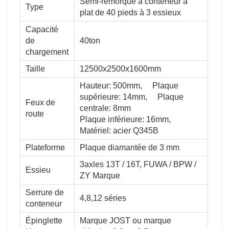
Semi-remorque à conteneur à
Type
plat de 40 pieds à 3 essieux
Capacité
de
40ton
chargement
Taille
12500x2500x1600mm
Hauteur: 500mm, Plaque
supérieure: 14mm, Plaque
Feux de
centrale: 8mm
route
Plaque inférieure: 16mm,
Matériel: acier Q345B
Plateforme
Plaque diamantée de 3 mm
3axles 13T / 16T, FUWA / BPW /
Essieu
ZY Marque
Serrure de
4,8,12 séries
conteneur
Épinglette
Marque JOST ou marque