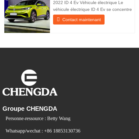
2022 ID 4 Ev Véhicule électrique Le
véhicule électrique ID 4 Ev se concentre
sur l’expérience client et le
Contact maintenant
développement de produits pour
répondre à la demande du marché. Les
voitures électriques deviennent de plus
en plus populaires. Id Ev Electric Vehicle
utilise la technologie pour changer la
Groupe CHENGDA
Personne-ressource : Betty Wang
Whatsapp/wechat : +86 18853130736