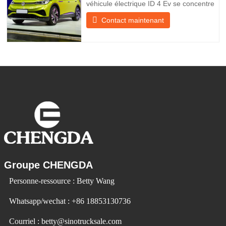
véhicule électrique ID 4 Ev se concentre
sur l’expérience client et le
Contact maintenant
développement de produits pour
répondre à la demande du marché. Les
voitures électriques deviennent de plus
en plus populaires. Id Ev Electric Vehicle
utilise la technologie pour changer la
Groupe CHENGDA
Personne-ressource : Betty Wang
Whatsapp/wechat : +86 18853130736
Courriel : betty@sinotrucksale.com