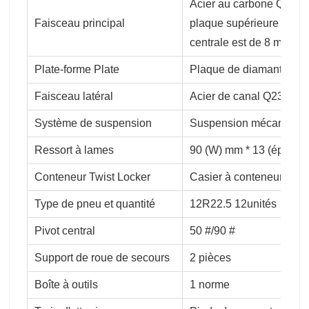
Acier au carbone Q345, l
Faisceau principal
plaque supérieure est de
centrale est de 8 mm
Plate-forme Plate
Plaque de diamant de 
Faisceau latéral
Acier de canal Q235 16 
Système de suspension
Suspension mécanique à
Ressort à lames
90 (W) mm * 13 (épais)
Conteneur Twist Locker
Casier à conteneurs 12 
Type de pneu et quantité
12R22.5 12unités
Pivot central
50 #/90 #
Support de roue de secours
2 pièces
Boîte à outils
1 norme