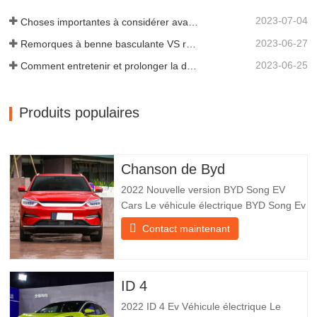
2023-07-04
Choses importantes à considérer avant d'acheter une remorque à benne basculante
2023-06-27
Remorques à benne basculante VS remorques à benne latérale : quelle est la meilleure solution pour votre entreprise ?
2023-06-25
Comment entretenir et prolonger la durée de vie des remorques à benne basculante ?
Produits populaires
Chanson de Byd
2022 Nouvelle version BYD Song EV
Cars Le véhicule électrique BYD Song Ev
se concentre sur l’expérience client et le
Contact maintenant
développement de produits pour
répondre à la demande du marché. Les
voitures électriques sont de plus en plus
populaires. BYD Song Ev Electric Vehicle
ID 4
utilise la technologie pour
2022 ID 4 Ev Véhicule électrique Le