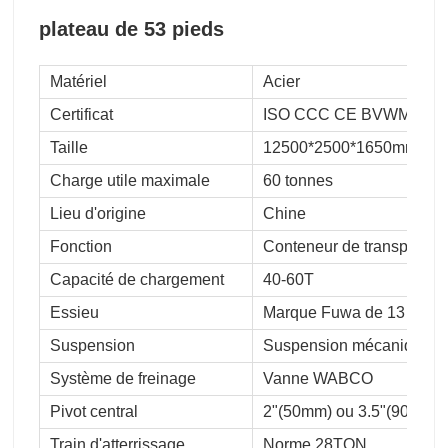
plateau de 53 pieds
Matériel
Acier
Certificat
ISO CCC CE BVWMI
Taille
12500*2500*1650mm
Charge utile maximale
60 tonnes
Lieu d'origine
Chine
Fonction
Conteneur de transport 20
Capacité de chargement
40-60T
Essieu
Marque Fuwa de 13 tonn
Suspension
Suspension mécanique S
Système de freinage
Vanne WABCO
Pivot central
2"(50mm) ou 3.5"(90mm)
Train d'atterrissage
Norme 28TON