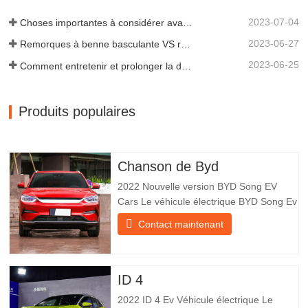
2023-07-04
Choses importantes à considérer avant d'acheter une remorque à benne basculante
2023-06-27
Remorques à benne basculante VS remorques à benne latérale : quelle est la meilleure solution pour votre entreprise ?
2023-06-25
Comment entretenir et prolonger la durée de vie des remorques à benne basculante ?
Produits populaires
Chanson de Byd
2022 Nouvelle version BYD Song EV
Cars Le véhicule électrique BYD Song Ev
se concentre sur l’expérience client et le
Contact maintenant
développement de produits pour
répondre à la demande du marché. Les
voitures électriques sont de plus en plus
populaires. BYD Song Ev Electric Vehicle
ID 4
utilise la technologie pour
2022 ID 4 Ev Véhicule électrique Le