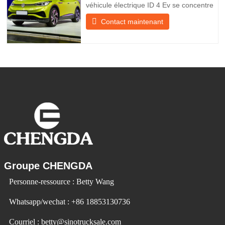
véhicule électrique ID 4 Ev se concentre
sur l’expérience client et le
Contact maintenant
développement de produits pour
répondre à la demande du marché. Les
voitures électriques deviennent de plus
en plus populaires. Id Ev Electric Vehicle
utilise la technologie pour changer la
Groupe CHENGDA
Personne-ressource : Betty Wang
Whatsapp/wechat : +86 18853130736
Courriel : betty@sinotrucksale.com