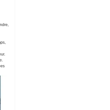
ndre,
mps,
ur.
e.
ées