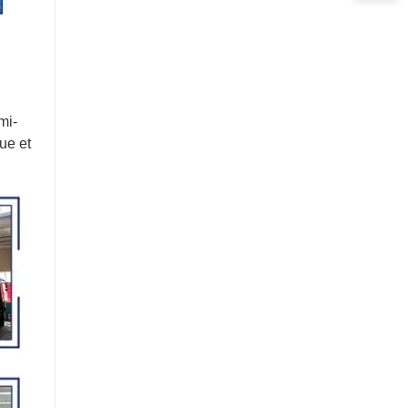
mi-
ue et