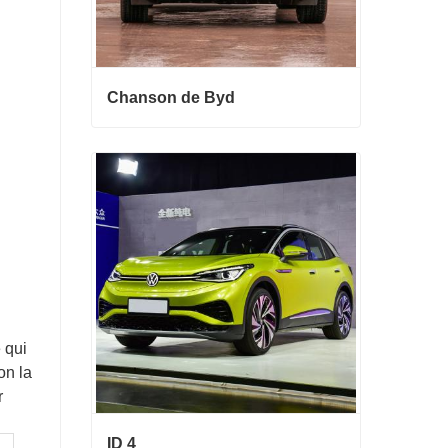
Chanson de Byd
Chanson de Byd
Contact maintenant
 qui
on la
r
ID 4