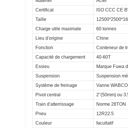
Matériel
Acier
Certificat
ISO CCC CE 
Taille
12500*2500*1
Charge utile maximale
60 tonnes
Lieu d'origine
Chine
Fonction
Conteneur de tr
Capacité de chargement
40-60T
Essieu
Marque Fuwa d
Suspension
Suspension mé
Système de freinage
Vanne WABCO
Pivot central
2"(50mm) ou 3
Train d'atterrissage
Norme 28TON
Pneu
12R22.5
Couleur
facultatif