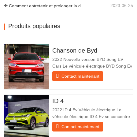
2023-06-25
Comment entretenir et prolonger la durée de vie des remorques à benne basculante ?
Produits populaires
Chanson de Byd
2022 Nouvelle version BYD Song EV
Cars Le véhicule électrique BYD Song Ev
se concentre sur l’expérience client et le
Contact maintenant
développement de produits pour
répondre à la demande du marché. Les
voitures électriques sont de plus en plus
populaires. BYD Song Ev Electric Vehicle
ID 4
utilise la technologie pour
2022 ID 4 Ev Véhicule électrique Le
véhicule électrique ID 4 Ev se concentre
sur l’expérience client et le
Contact maintenant
développement de produits pour
répondre à la demande du marché. Les