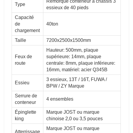
Remorque conteneur à châssis 3
Type
essieux de 40 pieds
Capacité
de
40ton
chargement
Taille
7200x2500x1500mm
Hauteur: 500mm, plaque
Feux de
supérieure: 14mm, plaque
route
centrale: 8mm, plaque inférieure:
16mm, matériel: acier Q345B
3 essieux, 13T / 16T, FUWA /
Essieu
BPW / ZY Marque
Serrure de
4 ensembles
conteneur
Épinglette
Marque JOST ou marque
king
chinoise 2,0 ou 3,5 pouces
Marque JOST ou marque
Atterrissage