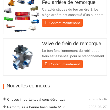
expédition À propos de nous Chengda
Feu arrière de remorque
Group est un fabricant chinois de…
Caractéristiques du feu arrière 1. Le
siège arrière est constitué d'un support
en fer, beaucoup plus résistant que
Contact maintenant
d'autres matériaux. Des vis et des écrous
sont inclus pour une installation facile et
stable. 2. Un filet en fer est fixé devant
l'abat-jour pour mieux protéger l'abat-jour
Valve de frein de remorque
et…
Le bon fonctionnement du robinet de
frein est essentiel pour le stationnement.
Il assure un freinage en douceur de la
Contact maintenant
remorque. Fondée en 2005, Chengda
est l'un des fabricants qualifiés de
remorques de tous types, intégrant
production, recherche et développement
Nouvelles connexes
scientifiques et une équipe…
2023-07-04
Choses importantes à considérer avant d'acheter une remorque à benne basculante
2023-06-27
Remorques à benne basculante VS remorques à benne latérale : quelle est la meilleure solution pour votre entreprise ?