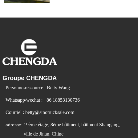
voitures électriques deviennent de plus
en plus populaires. Id Ev Electric Vehicle
utilise la technologie pour changer la
Groupe CHENGDA
Personne-ressource : Betty Wang
Whatsapp/wechat : +86 18853130736
Courriel : betty@sinotrucksale.com
19ème étage, 8ème bâtiment, bâtiment Shangang,
adresse:
ville de Jinan, Chine