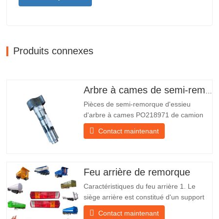
Produits connexes
Arbre à cames de semi-remorque
Pièces de semi-remorque d'essieu
d'arbre à cames PO218971 de camion
chinois à vendre Caractéristiques Produit
Contact maintenant
Pièces de rechange pour remorque
Emballer Caisse en bois Condition
Nouveau et original Emballage et
expédition À propos de nous Chengda
Feu arrière de remorque
Group est un fabricant chinois de…
Caractéristiques du feu arrière 1. Le
siège arrière est constitué d'un support
en fer, beaucoup plus résistant que
Contact maintenant
d'autres matériaux. Des vis et des écrous