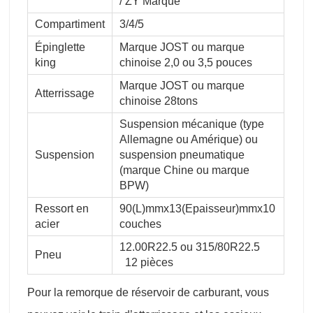
/ ZY Marque
Compartiment
3/4/5
Épinglette
Marque JOST ou marque
king
chinoise 2,0 ou 3,5 pouces
Marque JOST ou marque
Atterrissage
chinoise 28tons
Suspension mécanique (type
Allemagne ou Amérique) ou
Suspension
suspension pneumatique
(marque Chine ou marque
BPW)
Ressort en
90(L)mmx13(Epaisseur)mmx10
acier
couches
12.00R22.5 ou 315/80R22.5
Pneu
12 pièces
Pour la remorque de réservoir de carburant, vous