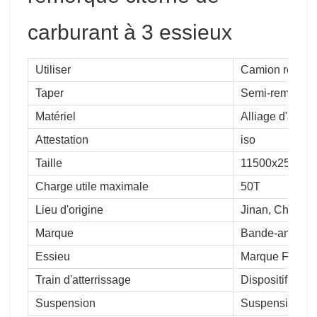
carburant à 3 essieux
Utiliser
Camion remor
Taper
Semi-remorqu
Matériel
Alliage d'alum
Attestation
iso
Taille
11500x2500x
Charge utile maximale
50T
Lieu d'origine
Jinan, Chine
Marque
Bande-annonc
Essieu
Marque Fuwa d
Train d'atterrissage
Dispositif hydr
Suspension
Suspension mé