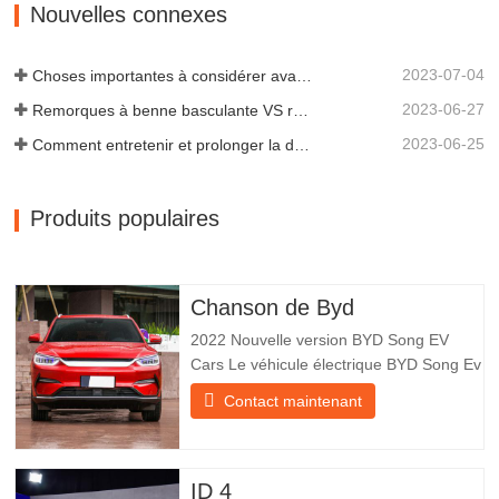
production, recherche et développement
Nouvelles connexes
scientifiques et une équipe…
2023-07-04
Choses importantes à considérer avant d'acheter une remorque à benne basculante
2023-06-27
Remorques à benne basculante VS remorques à benne latérale : quelle est la meilleure solution pour votre entreprise ?
2023-06-25
Comment entretenir et prolonger la durée de vie des remorques à benne basculante ?
Produits populaires
Chanson de Byd
2022 Nouvelle version BYD Song EV
Cars Le véhicule électrique BYD Song Ev
se concentre sur l’expérience client et le
Contact maintenant
développement de produits pour
répondre à la demande du marché. Les
voitures électriques sont de plus en plus
populaires. BYD Song Ev Electric Vehicle
ID 4