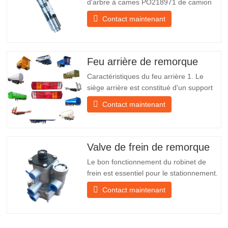
d'arbre à cames PO218971 de camion
chinois à vendre Caractéristiques Produit
Contact maintenant
Pièces de rechange pour remorque
Emballer Caisse en bois Condition
Nouveau et original Emballage et
expédition À propos de nous Chengda
Feu arrière de remorque
Group est un fabricant chinois de…
Caractéristiques du feu arrière 1. Le
siège arrière est constitué d'un support
en fer, beaucoup plus résistant que
Contact maintenant
d'autres matériaux. Des vis et des écrous
sont inclus pour une installation facile et
stable. 2. Un filet en fer est fixé devant
l'abat-jour pour mieux protéger l'abat-jour
Valve de frein de remorque
et…
Le bon fonctionnement du robinet de
frein est essentiel pour le stationnement.
Il assure un freinage en douceur de la
Contact maintenant
remorque. Fondée en 2005, Chengda
est l'un des fabricants qualifiés de
remorques de tous types, intégrant