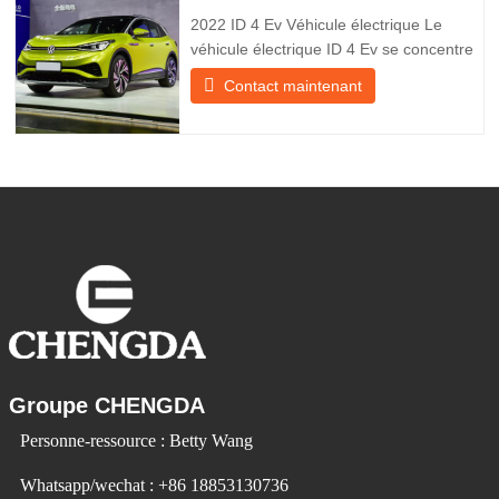
utilise la technologie pour
2022 ID 4 Ev Véhicule électrique Le
véhicule électrique ID 4 Ev se concentre
sur l’expérience client et le
Contact maintenant
développement de produits pour
répondre à la demande du marché. Les
voitures électriques deviennent de plus
en plus populaires. Id Ev Electric Vehicle
utilise la technologie pour changer la
Groupe CHENGDA
Personne-ressource : Betty Wang
Whatsapp/wechat : +86 18853130736