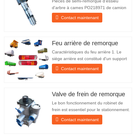
Pièces de semi-remorque d'essieu
d'arbre à cames PO218971 de camion
chinois à vendre Caractéristiques Produit
Contact maintenant
Pièces de rechange pour remorque
Emballer Caisse en bois Condition
Nouveau et original Emballage et
expédition À propos de nous Chengda
Feu arrière de remorque
Group est un fabricant chinois de…
Caractéristiques du feu arrière 1. Le
siège arrière est constitué d'un support
en fer, beaucoup plus résistant que
Contact maintenant
d'autres matériaux. Des vis et des écrous
sont inclus pour une installation facile et
stable. 2. Un filet en fer est fixé devant
l'abat-jour pour mieux protéger l'abat-jour
Valve de frein de remorque
et…
Le bon fonctionnement du robinet de
frein est essentiel pour le stationnement.
Il assure un freinage en douceur de la
Contact maintenant
remorque. Fondée en 2005, Chengda
est l'un des fabricants qualifiés de