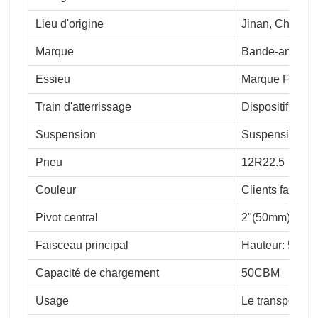
Lieu d'origine
Jinan, Chine
Marque
Bande-annonc
Essieu
Marque Fuwa d
Train d'atterrissage
Dispositif hydr
Suspension
Suspension mé
Pneu
12R22.5
Couleur
Clients facultati
Pivot central
2"(50mm) ou 3
Faisceau principal
Hauteur: 500
Capacité de chargement
50CBM
Usage
Le transport de