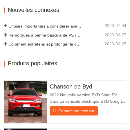
remorques de tous types, intégrant
production, recherche et développement
Nouvelles connexes
scientifiques et une équipe…
2023-07-04
Choses importantes à considérer avant d'acheter une remorque à benne basculante
2023-06-27
Remorques à benne basculante VS remorques à benne latérale : quelle est la meilleure solution pour votre entreprise ?
2023-06-25
Comment entretenir et prolonger la durée de vie des remorques à benne basculante ?
Produits populaires
Chanson de Byd
2022 Nouvelle version BYD Song EV
Cars Le véhicule électrique BYD Song Ev
se concentre sur l’expérience client et le
Contact maintenant
développement de produits pour
répondre à la demande du marché. Les
voitures électriques sont de plus en plus