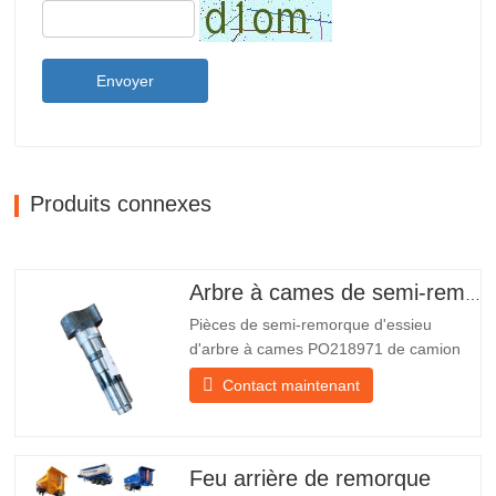
Envoyer
Produits connexes
Arbre à cames de semi-remorque
Pièces de semi-remorque d'essieu
d'arbre à cames PO218971 de camion
chinois à vendre Caractéristiques Produit
Contact maintenant
Pièces de rechange pour remorque
Emballer Caisse en bois Condition
Nouveau et original Emballage et
expédition À propos de nous Chengda
Feu arrière de remorque
Group est un fabricant chinois de…