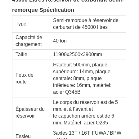
remorque Spécification
Semi-remorque à réservoir de
Type
carburant de 45000 litres
Capacité de
40 ton
chargement
Taille
11900x2500x3900mm
Hauteur: 500mm, plaque
supérieure: 14mm, plaque
Feux de
centrale: 8mm, plaque
route
inférieure: 16mm, matériel:
acier Q345B
Le corps du réservoir est de 5
Épaisseur du
mm, et à l’avant et
réservoir
le capuchon arrière est de 6
mm. Matériel: acier Q235
3axles 13T / 16T, FUWA / BPW
Essieu