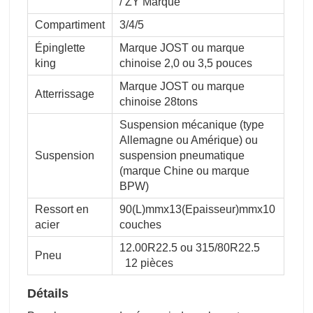
/ ZY Marque
Compartiment
3/4/5
Épinglette
Marque JOST ou marque
king
chinoise 2,0 ou 3,5 pouces
Marque JOST ou marque
Atterrissage
chinoise 28tons
Suspension mécanique (type
Allemagne ou Amérique) ou
Suspension
suspension pneumatique
(marque Chine ou marque
BPW)
Ressort en
90(L)mmx13(Epaisseur)mmx10
acier
couches
12.00R22.5 ou 315/80R22.5
Pneu
12 pièces
Détails