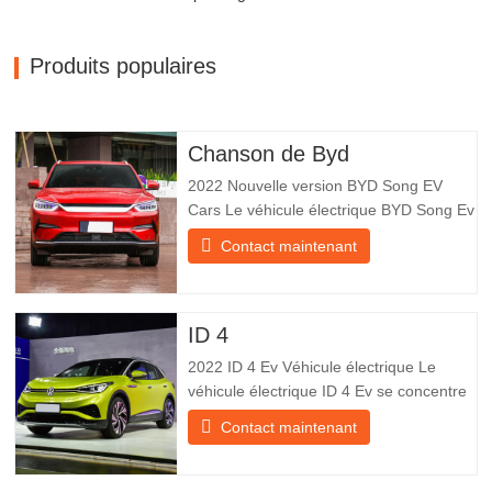
Produits populaires
Chanson de Byd
2022 Nouvelle version BYD Song EV
Cars Le véhicule électrique BYD Song Ev
se concentre sur l’expérience client et le
Contact maintenant
développement de produits pour
répondre à la demande du marché. Les
voitures électriques sont de plus en plus
populaires. BYD Song Ev Electric Vehicle
ID 4
utilise la technologie pour
2022 ID 4 Ev Véhicule électrique Le
véhicule électrique ID 4 Ev se concentre
sur l’expérience client et le
Contact maintenant
développement de produits pour
répondre à la demande du marché. Les
voitures électriques deviennent de plus