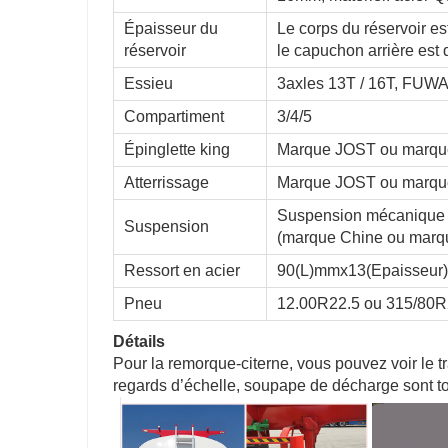
Épaisseur du
Le corps du réservoir e
réservoir
le capuchon arrière est
Essieu
3axles 13T / 16T, FUW
Compartiment
3/4/5
Épinglette king
Marque JOST ou marque 
Atterrissage
Marque JOST ou marque
Suspension mécanique 
Suspension
(marque Chine ou mar
Ressort en acier
90(L)mmx13(Epaisseur
Pneu
12.00R22.5 ou 315/80R
Détails
Pour la remorque-citerne, vous pouvez voir le tr
regards d’échelle, soupape de décharge sont to