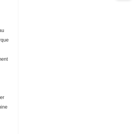
 au
orque
ment
cer
mine