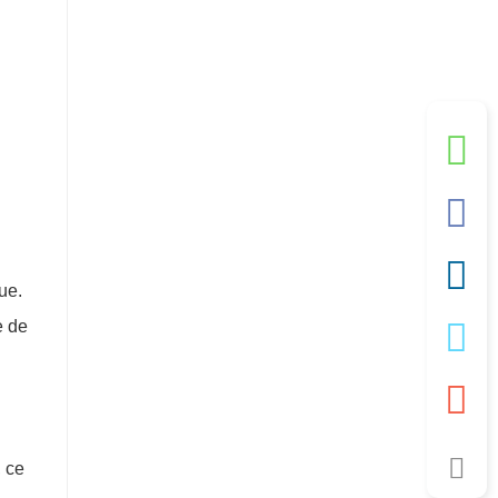
ue.
e de
, ce