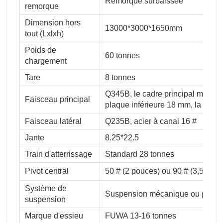
Remorque surbaissée
remorque
Dimension hors
13000*3000*1650mm
tout (Lxlxh)
Poids de
60 tonnes
chargement
Tare
8 tonnes
Q345B, le cadre principal mesure
Faisceau principal
plaque inférieure 18 mm, la plaq
Faisceau latéral
Q235B, acier à canal 16 #
Jante
8.25*22.5
Train d'atterrissage
Standard 28 tonnes
Pivot central
50 # (2 pouces) ou 90 # (3,5 pou
Système de
Suspension mécanique ou pneu
suspension
Marque d'essieu
FUWA 13-16 tonnes