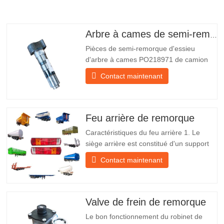
Arbre à cames de semi-remorque
Pièces de semi-remorque d'essieu
d'arbre à cames PO218971 de camion
chinois à vendre Caractéristiques Produit
Contact maintenant
Pièces de rechange pour remorque
Emballer Caisse en bois Condition
Nouveau et original Emballage et
expédition À propos de nous Chengda
Feu arrière de remorque
Group est un fabricant chinois de…
Caractéristiques du feu arrière 1. Le
siège arrière est constitué d'un support
en fer, beaucoup plus résistant que
Contact maintenant
d'autres matériaux. Des vis et des écrous
sont inclus pour une installation facile et
stable. 2. Un filet en fer est fixé devant
l'abat-jour pour mieux protéger l'abat-jour
Valve de frein de remorque
et…
Le bon fonctionnement du robinet de