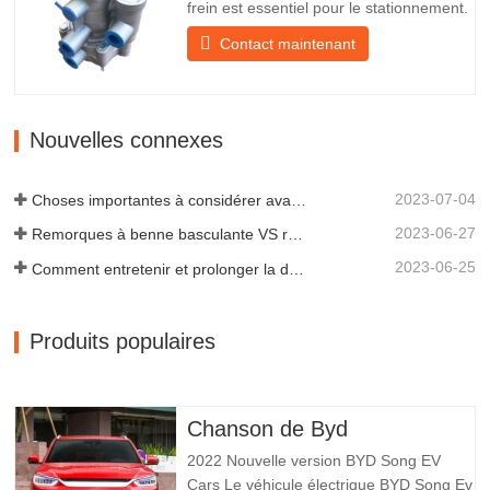
frein est essentiel pour le stationnement.
Il assure un freinage en douceur de la
Contact maintenant
remorque. Fondée en 2005, Chengda
est l'un des fabricants qualifiés de
remorques de tous types, intégrant
production, recherche et développement
Nouvelles connexes
scientifiques et une équipe…
2023-07-04
Choses importantes à considérer avant d'acheter une remorque à benne basculante
2023-06-27
Remorques à benne basculante VS remorques à benne latérale : quelle est la meilleure solution pour votre entreprise ?
2023-06-25
Comment entretenir et prolonger la durée de vie des remorques à benne basculante ?
Produits populaires
Chanson de Byd
2022 Nouvelle version BYD Song EV
Cars Le véhicule électrique BYD Song Ev