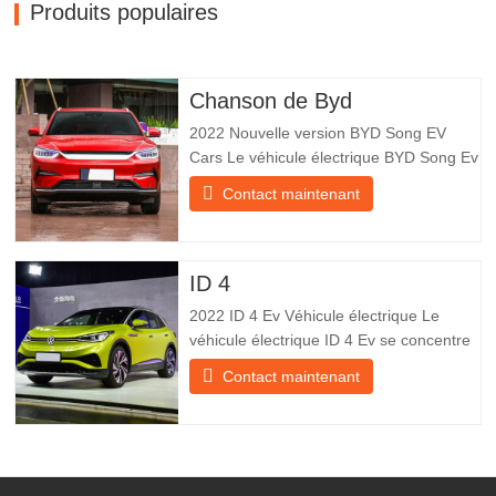
Produits populaires
Chanson de Byd
2022 Nouvelle version BYD Song EV
Cars Le véhicule électrique BYD Song Ev
se concentre sur l’expérience client et le
Contact maintenant
développement de produits pour
répondre à la demande du marché. Les
voitures électriques sont de plus en plus
populaires. BYD Song Ev Electric Vehicle
ID 4
utilise la technologie pour
2022 ID 4 Ev Véhicule électrique Le
véhicule électrique ID 4 Ev se concentre
sur l’expérience client et le
Contact maintenant
développement de produits pour
répondre à la demande du marché. Les
voitures électriques deviennent de plus
en plus populaires. Id Ev Electric Vehicle
utilise la technologie pour changer la