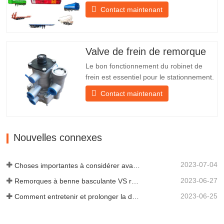
en fer, beaucoup plus résistant que
Contact maintenant
d'autres matériaux. Des vis et des écrous
sont inclus pour une installation facile et
stable. 2. Un filet en fer est fixé devant
l'abat-jour pour mieux protéger l'abat-jour
Valve de frein de remorque
et…
Le bon fonctionnement du robinet de
frein est essentiel pour le stationnement.
Il assure un freinage en douceur de la
Contact maintenant
remorque. Fondée en 2005, Chengda
est l'un des fabricants qualifiés de
remorques de tous types, intégrant
production, recherche et développement
Nouvelles connexes
scientifiques et une équipe…
2023-07-04
Choses importantes à considérer avant d'acheter une remorque à benne basculante
2023-06-27
Remorques à benne basculante VS remorques à benne latérale : quelle est la meilleure solution pour votre entreprise ?
2023-06-25
Comment entretenir et prolonger la durée de vie des remorques à benne basculante ?