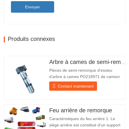
Envoyer
Produits connexes
Arbre à cames de semi-remorque
Pièces de semi-remorque d'essieu
d'arbre à cames PO218971 de camion
chinois à vendre Caractéristiques Produit
Contact maintenant
Pièces de rechange pour remorque
Emballer Caisse en bois Condition
Nouveau et original Emballage et
expédition À propos de nous Chengda
Feu arrière de remorque
Group est un fabricant chinois de…
Caractéristiques du feu arrière 1. Le
siège arrière est constitué d'un support