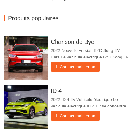
Produits populaires
Chanson de Byd
2022 Nouvelle version BYD Song EV
Cars Le véhicule électrique BYD Song Ev
se concentre sur l’expérience client et le
Contact maintenant
développement de produits pour
répondre à la demande du marché. Les
voitures électriques sont de plus en plus
populaires. BYD Song Ev Electric Vehicle
ID 4
utilise la technologie pour
2022 ID 4 Ev Véhicule électrique Le
véhicule électrique ID 4 Ev se concentre
sur l’expérience client et le
Contact maintenant
développement de produits pour
répondre à la demande du marché. Les
voitures électriques deviennent de plus