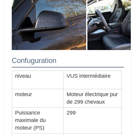
Confuguration
niveau
VUS intermédiaire
type
moteur
Moteur électrique pur
L×W
de 299 chevaux
Puissance
299
Vit
maximale du
(km/
moteur (PS)