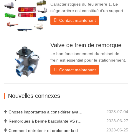
Caractéristiques du feu arrière 1. Le
siège arrière est constitué d'un support
en fer, beaucoup plus résistant que
Contact maintenant
d'autres matériaux. Des vis et des écrous
sont inclus pour une installation facile et
stable. 2. Un filet en fer est fixé devant
l'abat-jour pour mieux protéger l'abat-jour
Valve de frein de remorque
et…
Le bon fonctionnement du robinet de
frein est essentiel pour le stationnement.
Il assure un freinage en douceur de la
Contact maintenant
remorque. Fondée en 2005, Chengda
est l'un des fabricants qualifiés de
remorques de tous types, intégrant
production, recherche et développement
Nouvelles connexes
scientifiques et une équipe…
2023-07-04
Choses importantes à considérer avant d'acheter une remorque à benne basculante
2023-06-27
Remorques à benne basculante VS remorques à benne latérale : quelle est la meilleure solution pour votre entreprise ?
2023-06-25
Comment entretenir et prolonger la durée de vie des remorques à benne basculante ?