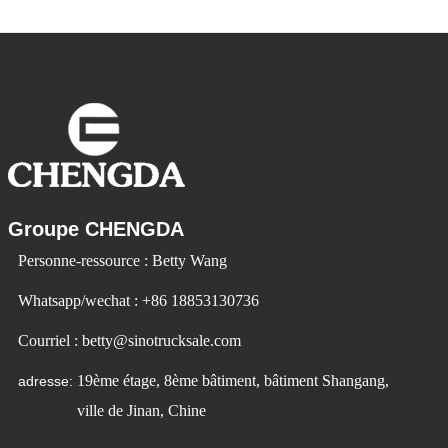
en plus populaires. Id Ev Electric Vehicle
utilise la technologie pour changer la
Groupe CHENGDA
Personne-ressource : Betty Wang
Whatsapp/wechat : +86 18853130736
Courriel : betty@sinotrucksale.com
19ème étage, 8ème bâtiment, bâtiment Shangang,
adresse:
ville de Jinan, Chine