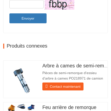
Envoyer
Produits connexes
Arbre à cames de semi-remorque
Pièces de semi-remorque d'essieu
d'arbre à cames PO218971 de camion
chinois à vendre Caractéristiques Produit
Contact maintenant
Pièces de rechange pour remorque
Emballer Caisse en bois Condition
Nouveau et original Emballage et
expédition À propos de nous Chengda
Feu arrière de remorque
Group est un fabricant chinois de…