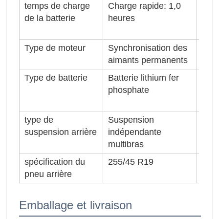
temps de charge
Charge rapide: 1,0
Aut
de la batterie
heures
croi
pur
Type de moteur
Synchronisation des
Disp
aimants permanents
mot
Type de batterie
Batterie lithium fer
Typ
phosphate
ava
type de
Suspension
Spéc
suspension arrière
indépendante
pne
multibras
spécification du
255/45 R19
Typ
pneu arrière
tran
Emballage et livraison