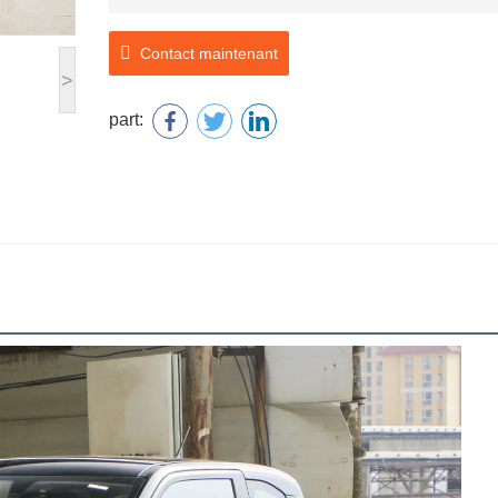
Contact maintenant
>
part: