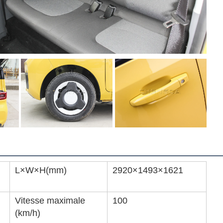
L×W×H(mm)
2920×1493×1621
Vitesse maximale
100
(km/h)