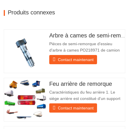
Produits connexes
Arbre à cames de semi-remorque
Pièces de semi-remorque d'essieu
d'arbre à cames PO218971 de camion
chinois à vendre Caractéristiques Produit
Contact maintenant
Pièces de rechange pour remorque
Emballer Caisse en bois Condition
Nouveau et original Emballage et
expédition À propos de nous Chengda
Feu arrière de remorque
Group est un fabricant chinois de…
Caractéristiques du feu arrière 1. Le
siège arrière est constitué d'un support
en fer, beaucoup plus résistant que
Contact maintenant
d'autres matériaux. Des vis et des écrous
sont inclus pour une installation facile et
stable. 2. Un filet en fer est fixé devant