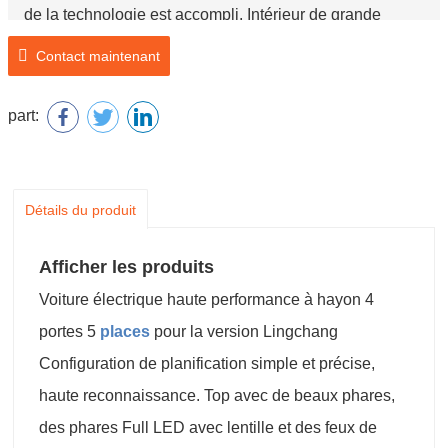
de la technologie est accompli. Intérieur de grande
surface utilisé sac souple, en plus de regarder ont des
Contact maintenant
niveaux administratifs se sentir à l’extérieur, lorsqu’il est
utilisé dans le passé peut également empêcher de
part:
frapper contre, ce point est très satisfaisant.
Détails du produit
Afficher les produits
Voiture électrique haute performance à hayon 4
portes 5
places
pour la version Lingchang
Configuration de planification simple et précise,
haute reconnaissance. Top avec de beaux phares,
des phares Full LED avec lentille et des feux de