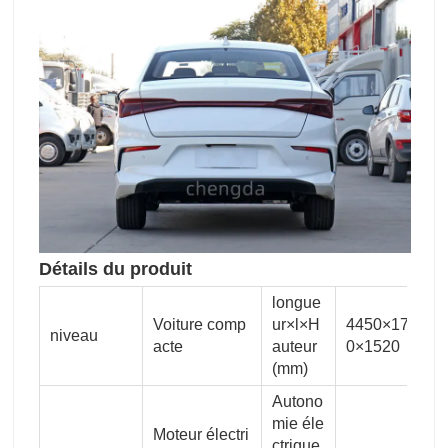
Détails du produit
longue
Voiture comp
ur×l×H
4450×176
niveau
acte
auteur
0×1520
(mm)
Autono
mie éle
Moteur électri
ctrique