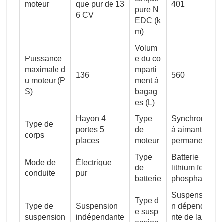
moteur
que pur de 13
401
pure N
6 CV
EDC (k
m)
Volum
Puissance
e du co
maximale d
mparti
136
560
u moteur (P
ment à
S)
bagag
es (L)
Hayon 4
Type
Synchrone
Type de
portes 5
de
à aimant
corps
places
moteur
permanent
Type
Batterie
Mode de
Électrique
de
lithium fer
conduite
pur
batterie
phosphate
Suspensio
Type d
Type de
Suspension
n dépenda
e susp
suspension
indépendante
nte de la p