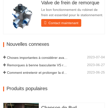
l'abat-jour pour mieux protéger l'abat-jour
Valve de frein de remorque
et…
Le bon fonctionnement du robinet de
frein est essentiel pour le stationnement.
Il assure un freinage en douceur de la
Contact maintenant
remorque. Fondée en 2005, Chengda
est l'un des fabricants qualifiés de
remorques de tous types, intégrant
production, recherche et développement
Nouvelles connexes
scientifiques et une équipe…
2023-07-04
Choses importantes à considérer avant d'acheter une remorque à benne basculante
2023-06-27
Remorques à benne basculante VS remorques à benne latérale : quelle est la meilleure solution pour votre entreprise ?
2023-06-25
Comment entretenir et prolonger la durée de vie des remorques à benne basculante ?
Produits populaires
Chanson de Byd