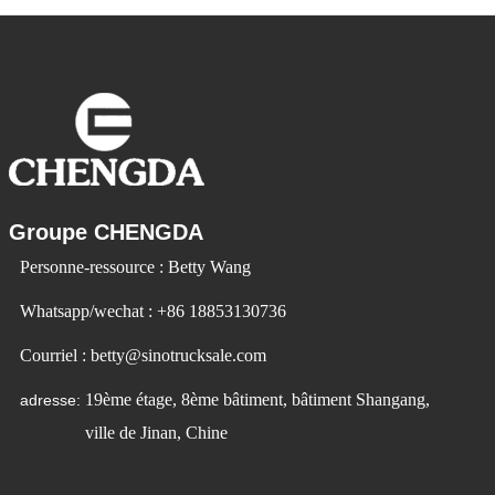
en plus populaires. Id Ev Electric Vehicle
utilise la technologie pour changer la
Groupe CHENGDA
Personne-ressource : Betty Wang
Whatsapp/wechat : +86 18853130736
Courriel : betty@sinotrucksale.com
19ème étage, 8ème bâtiment, bâtiment Shangang,
adresse:
ville de Jinan, Chine