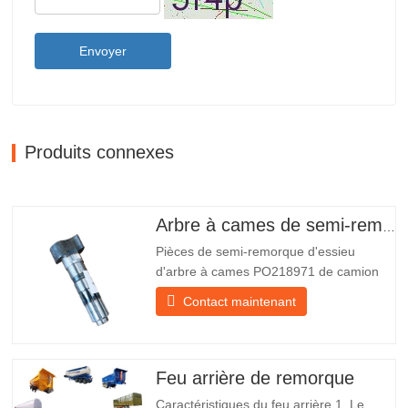
Envoyer
Produits connexes
Arbre à cames de semi-remorque
Pièces de semi-remorque d'essieu
d'arbre à cames PO218971 de camion
chinois à vendre Caractéristiques Produit
Contact maintenant
Pièces de rechange pour remorque
Emballer Caisse en bois Condition
Nouveau et original Emballage et
expédition À propos de nous Chengda
Feu arrière de remorque
Group est un fabricant chinois de…
Caractéristiques du feu arrière 1. Le