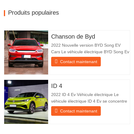
Produits populaires
Chanson de Byd
2022 Nouvelle version BYD Song EV
Cars Le véhicule électrique BYD Song Ev
se concentre sur l’expérience client et le
Contact maintenant
développement de produits pour
répondre à la demande du marché. Les
voitures électriques sont de plus en plus
populaires. BYD Song Ev Electric Vehicle
ID 4
utilise la technologie pour
2022 ID 4 Ev Véhicule électrique Le
véhicule électrique ID 4 Ev se concentre
sur l’expérience client et le
Contact maintenant
développement de produits pour
répondre à la demande du marché. Les
voitures électriques deviennent de plus