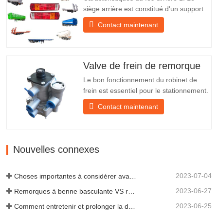
siège arrière est constitué d'un support
en fer, beaucoup plus résistant que
Contact maintenant
d'autres matériaux. Des vis et des écrous
sont inclus pour une installation facile et
stable. 2. Un filet en fer est fixé devant
l'abat-jour pour mieux protéger l'abat-jour
Valve de frein de remorque
et…
Le bon fonctionnement du robinet de
frein est essentiel pour le stationnement.
Il assure un freinage en douceur de la
Contact maintenant
remorque. Fondée en 2005, Chengda
est l'un des fabricants qualifiés de
remorques de tous types, intégrant
production, recherche et développement
Nouvelles connexes
scientifiques et une équipe…
2023-07-04
Choses importantes à considérer avant d'acheter une remorque à benne basculante
2023-06-27
Remorques à benne basculante VS remorques à benne latérale : quelle est la meilleure solution pour votre entreprise ?
2023-06-25
Comment entretenir et prolonger la durée de vie des remorques à benne basculante ?