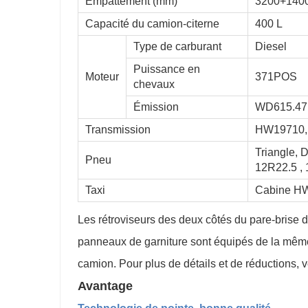
Empattement (mm)
3200+140
Capacité du camion-citerne
400 L
Type de carburant
Diesel
Puissance en
Moteur
371POS
chevaux
Émission
WD615.47
Transmission
HW19710, 1
Triangle, 
Pneu
12R22.5 ,
Taxi
Cabine HW7
Les rétroviseurs des deux côtés du pare-brise 
panneaux de garniture sont équipés de la même 
camion. Pour plus de détails et de réductions, 
Avantage