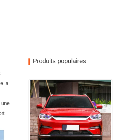
Produits populaires
s
e la
t une
ort