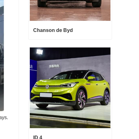
Chanson de Byd
Chanson de Byd
Contact maintenant
ays.
ID 4