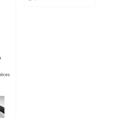
ID 4
Contact maintenant
à
pièces