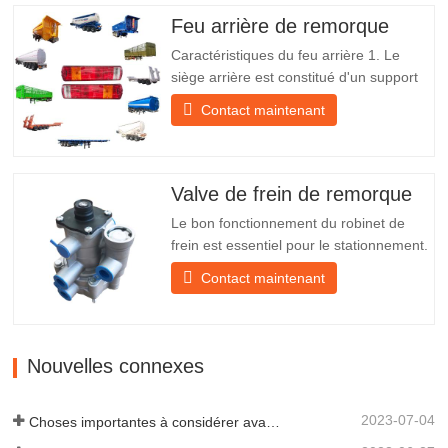
expédition À propos de nous Chengda
Feu arrière de remorque
Group est un fabricant chinois de…
Caractéristiques du feu arrière 1. Le
siège arrière est constitué d'un support
en fer, beaucoup plus résistant que
Contact maintenant
d'autres matériaux. Des vis et des écrous
sont inclus pour une installation facile et
stable. 2. Un filet en fer est fixé devant
l'abat-jour pour mieux protéger l'abat-jour
Valve de frein de remorque
et…
Le bon fonctionnement du robinet de
frein est essentiel pour le stationnement.
Il assure un freinage en douceur de la
Contact maintenant
remorque. Fondée en 2005, Chengda
est l'un des fabricants qualifiés de
remorques de tous types, intégrant
production, recherche et développement
Nouvelles connexes
scientifiques et une équipe…
2023-07-04
Choses importantes à considérer avant d'acheter une remorque à benne basculante