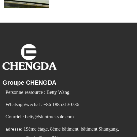
répondre à la demande du marché. Les
voitures électriques deviennent de plus
en plus populaires. Id Ev Electric Vehicle
utilise la technologie pour changer la
Groupe CHENGDA
Personne-ressource : Betty Wang
Whatsapp/wechat : +86 18853130736
Courriel : betty@sinotrucksale.com
19ème étage, 8ème bâtiment, bâtiment Shangang,
adresse: