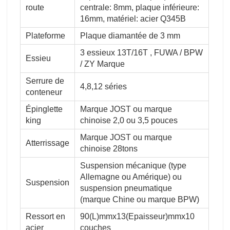
route
centrale: 8mm, plaque inférieure:
16mm, matériel: acier Q345B
Plateforme
Plaque diamantée de 3 mm
3 essieux 13T/16T , FUWA / BPW
Essieu
/ ZY Marque
Serrure de
4,8,12 séries
conteneur
Épinglette
Marque JOST ou marque
king
chinoise 2,0 ou 3,5 pouces
Marque JOST ou marque
Atterrissage
chinoise 28tons
Suspension mécanique (type
Allemagne ou Amérique) ou
Suspension
suspension pneumatique
(marque Chine ou marque BPW)
Ressort en
90(L)mmx13(Epaisseur)mmx10
acier
couches