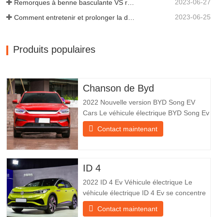
2023-06-27
Remorques à benne basculante VS remorques à benne latérale : quelle est la meilleure solution pour votre entreprise ?
2023-06-25
Comment entretenir et prolonger la durée de vie des remorques à benne basculante ?
Produits populaires
Chanson de Byd
2022 Nouvelle version BYD Song EV
Cars Le véhicule électrique BYD Song Ev
se concentre sur l’expérience client et le
Contact maintenant
développement de produits pour
répondre à la demande du marché. Les
voitures électriques sont de plus en plus
populaires. BYD Song Ev Electric Vehicle
ID 4
utilise la technologie pour
2022 ID 4 Ev Véhicule électrique Le
véhicule électrique ID 4 Ev se concentre
sur l’expérience client et le
Contact maintenant
développement de produits pour