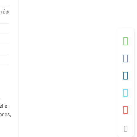
ou répondent aux
.
lle,
nnes,