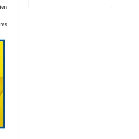
tien
ID 4
Contact maintenant
ères