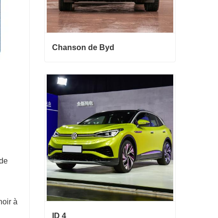
Chanson de Byd
Chanson de Byd
Contact maintenant
 de
hoir à
ID 4