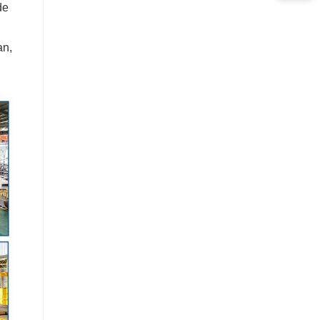
de
an,