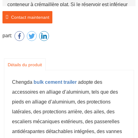
conteneur à crémaillère plat. Si le réservoir est inférieur
à 25cbm, peut être démonté et mis dans un conteneur.
Contact maintenant
Nous utiliserons une bâche pour couvrir et protéger les
machines avant l’expédition.
part:
Détails du produit
Chengda
bulk cement traile
r
adopte des
accessoires en alliage d’aluminium, tels que des
pieds en alliage d’aluminium, des protections
latérales, des protections arrière, des ailes, des
escaliers mécaniques extérieurs, des passerelles
antidérapantes détachables intégrées, des vannes