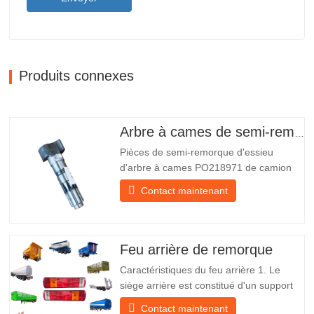
Produits connexes
Arbre à cames de semi-remorque
Pièces de semi-remorque d'essieu
d'arbre à cames PO218971 de camion
chinois à vendre Caractéristiques Produit
Contact maintenant
Pièces de rechange pour remorque
Emballer Caisse en bois Condition
Nouveau et original Emballage et
expédition À propos de nous Chengda
Feu arrière de remorque
Group est un fabricant chinois de…
Caractéristiques du feu arrière 1. Le
siège arrière est constitué d'un support
en fer, beaucoup plus résistant que
Contact maintenant