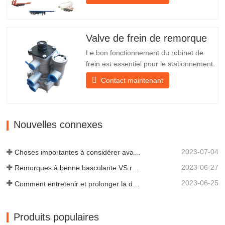
d'autres matériaux. Des vis et des écrous
sont inclus pour une installation facile et
stable. 2. Un filet en fer est fixé devant
l'abat-jour pour mieux protéger l'abat-jour
Valve de frein de remorque
et…
Le bon fonctionnement du robinet de
frein est essentiel pour le stationnement.
Il assure un freinage en douceur de la
Contact maintenant
remorque. Fondée en 2005, Chengda
est l'un des fabricants qualifiés de
remorques de tous types, intégrant
production, recherche et développement
Nouvelles connexes
scientifiques et une équipe…
2023-07-04
Choses importantes à considérer avant d'acheter une remorque à benne basculante
2023-06-27
Remorques à benne basculante VS remorques à benne latérale : quelle est la meilleure solution pour votre entreprise ?
2023-06-25
Comment entretenir et prolonger la durée de vie des remorques à benne basculante ?
Produits populaires