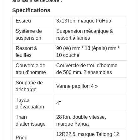
ans sans se décolorer.
Spécifications
Essieu
3x13Ton, marque FuHua
Système de
Suspension mécanique à
suspension
ressort à lames
Ressort à
90 (W) mm * 13 (épais) mm *
feuilles
10 couche
Couvercle de
Couvercle de trou d’homme
trou d’homme
de 500 mm. 2 ensembles
Soupape de
Vanne papillon 4 »
décharge
Tuyau
4"
d’évacuation
Train
28Ton, double vitesse,
d’atterrissage
marque Yahua
12R22.5, marque Taitong 12
Pneu