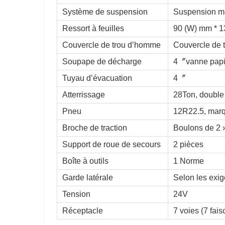
Système de suspension
Suspension mé
Ressort à feuilles
90 (W) mm * 1
Couvercle de trou d’homme
Couvercle de 
Soupape de décharge
4〞vanne papi
Tuyau d’évacuation
4〞
Atterrissage
28Ton, double
Pneu
12R22.5, marq
Broche de traction
Boulons de 2 »
Support de roue de secours
2 pièces
Boîte à outils
1 Norme
Garde latérale
Selon les exig
Tension
24V
Réceptacle
7 voies (7 fai