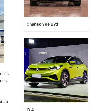
Chanson de Byd
Chanson de Byd
Contact maintenant
n les
odes
er au
ID 4