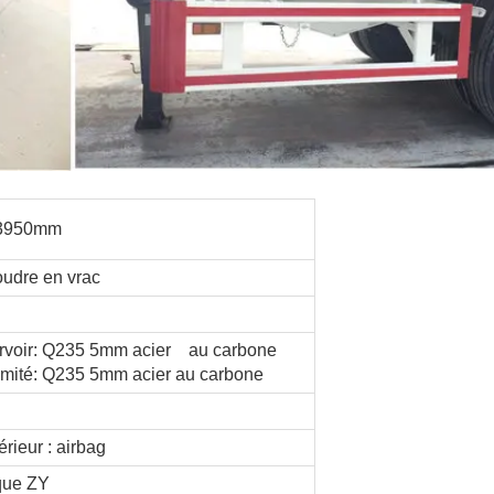
3950mm
oudre en vrac
ervoir: Q235 5mm acier au carbone
émité: Q235 5mm acier au carbone
ntérieur : airbag
que ZY