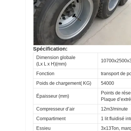
Spécification:
Dimension globale
10700x2500x
(Lx L x H)(mm)
Fonction
transport de p
Poids de chargement( KG)
54000
Points de rés
Épaisseur (mm)
Plaque d’extr
Compresseur d’air
12m3/minute
Compartiment
1 lit fluidisé i
Essieu
3x13Ton, mar