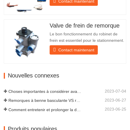
Contact maintenant
d'autres matériaux. Des vis et des écrous
sont inclus pour une installation facile et
stable. 2. Un filet en fer est fixé devant
l'abat-jour pour mieux protéger l'abat-jour
Valve de frein de remorque
et…
Le bon fonctionnement du robinet de
frein est essentiel pour le stationnement.
Il assure un freinage en douceur de la
Contact maintenant
remorque. Fondée en 2005, Chengda
est l'un des fabricants qualifiés de
remorques de tous types, intégrant
production, recherche et développement
Nouvelles connexes
scientifiques et une équipe…
2023-07-04
Choses importantes à considérer avant d'acheter une remorque à benne basculante
2023-06-27
Remorques à benne basculante VS remorques à benne latérale : quelle est la meilleure solution pour votre entreprise ?
2023-06-25
Comment entretenir et prolonger la durée de vie des remorques à benne basculante ?
Produits populaires