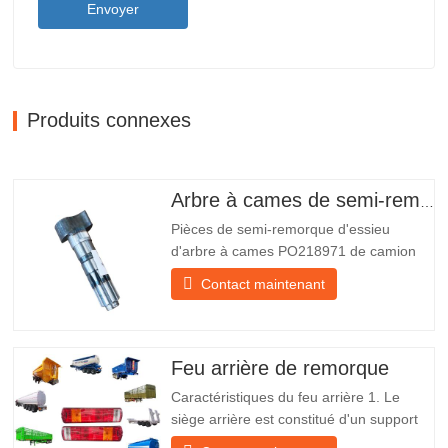
Envoyer
Produits connexes
Arbre à cames de semi-remorque
Pièces de semi-remorque d'essieu
d'arbre à cames PO218971 de camion
chinois à vendre Caractéristiques Produit
Contact maintenant
Pièces de rechange pour remorque
Emballer Caisse en bois Condition
Nouveau et original Emballage et
expédition À propos de nous Chengda
Feu arrière de remorque
Group est un fabricant chinois de…
Caractéristiques du feu arrière 1. Le
siège arrière est constitué d'un support
en fer, beaucoup plus résistant que