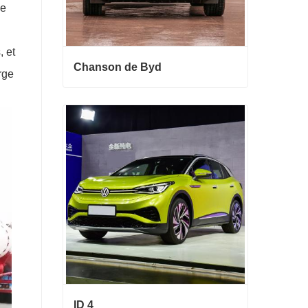
de
, et
Chanson de Byd
rge
Chanson de Byd
Contact maintenant
ID 4