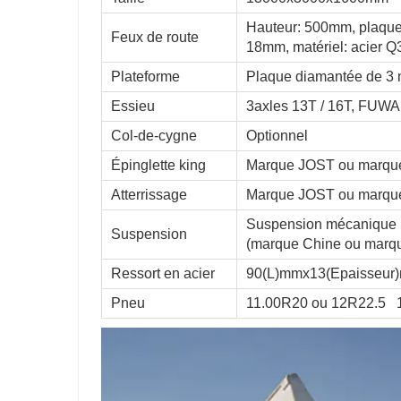
Hauteur: 500mm, plaque 
Feux de route
18mm, matériel: acier 
Plateforme
Plaque diamantée de 
Essieu
3axles 13T / 16T, FUWA
Col-de-cygne
Optionnel
Épinglette king
Marque JOST ou marque 
Atterrissage
Marque JOST ou marque
Suspension mécanique 
Suspension
(marque Chine ou mar
Ressort en acier
90(L)mmx13(Epaisseur
Pneu
11.00R20 ou 12R22.5 1