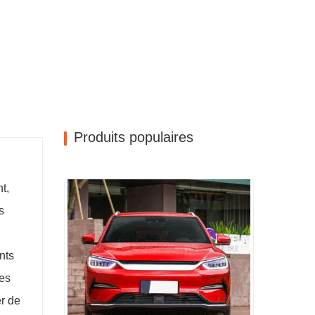
Produits populaires
t,
s
nts
des
r de