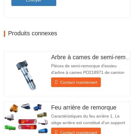
Envoyer
Produits connexes
Arbre à cames de semi-remorque
Pièces de semi-remorque d'essieu
d'arbre à cames PO218971 de camion
chinois à vendre Caractéristiques Produit
Contact maintenant
Pièces de rechange pour remorque
Emballer Caisse en bois Condition
Nouveau et original Emballage et
expédition À propos de nous Chengda
Feu arrière de remorque
Group est un fabricant chinois de…
Caractéristiques du feu arrière 1. Le
siège arrière est constitué d'un support
en fer, beaucoup plus résistant que
Contact maintenant