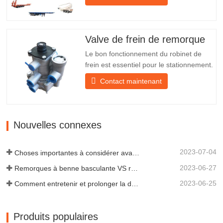
d'autres matériaux. Des vis et des écrous
sont inclus pour une installation facile et
stable. 2. Un filet en fer est fixé devant
l'abat-jour pour mieux protéger l'abat-jour
Valve de frein de remorque
et…
Le bon fonctionnement du robinet de
frein est essentiel pour le stationnement.
Il assure un freinage en douceur de la
Contact maintenant
remorque. Fondée en 2005, Chengda
est l'un des fabricants qualifiés de
remorques de tous types, intégrant
production, recherche et développement
Nouvelles connexes
scientifiques et une équipe…
2023-07-04
Choses importantes à considérer avant d'acheter une remorque à benne basculante
2023-06-27
Remorques à benne basculante VS remorques à benne latérale : quelle est la meilleure solution pour votre entreprise ?
2023-06-25
Comment entretenir et prolonger la durée de vie des remorques à benne basculante ?
Produits populaires