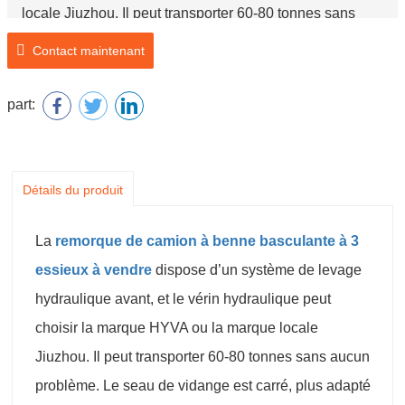
locale Jiuzhou. Il peut transporter 60-80 tonnes sans
aucun problème. Le seau de vidange est carré, plus
Contact maintenant
adapté au transport et au déchargement du sable. Le
seau basculant peut également choisir un seau en forme
part:
de U pour transporter des pierres et ainsi de suite.
Détails du produit
La
remorque de camion à benne basculante à 3
essieux à vendre
dispose d’un système de levage
hydraulique avant, et le vérin hydraulique peut
choisir la marque HYVA ou la marque locale
Jiuzhou. Il peut transporter 60-80 tonnes sans aucun
problème. Le seau de vidange est carré, plus adapté