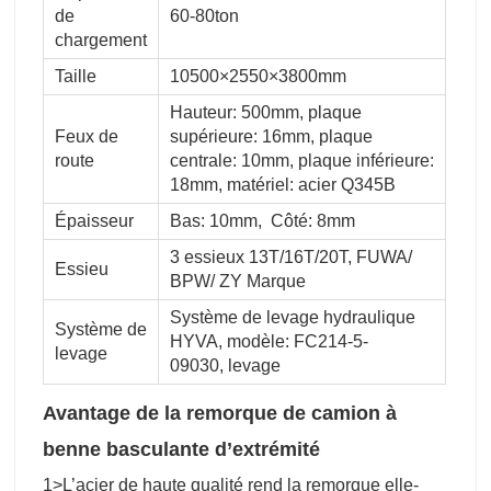
de
60-80ton
chargement
Taille
10500×2550×3800mm
Hauteur: 500mm, plaque
Feux de
supérieure: 16mm, plaque
route
centrale: 10mm, plaque inférieure:
18mm, matériel: acier Q345B
Épaisseur
Bas: 10mm, Côté: 8mm
3 essieux 13T/16T/20T, FUWA/
Essieu
BPW/ ZY Marque
Système de levage hydraulique
Système de
HYVA, modèle: FC214-5-
levage
09030, levage
Avantage de la remorque de camion à
benne basculante d’extrémité
1>L’acier de haute qualité rend la remorque elle-