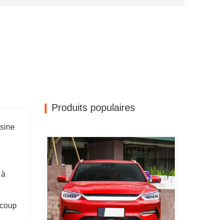
Produits populaires
usine
 à
ucoup