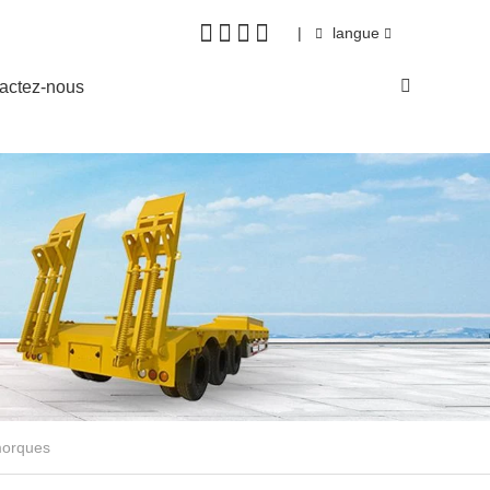
|
langue
actez-nous
morques