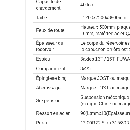
Capacité de
40 ton
chargement
Taille
11200x2500x3900mm
Hauteur: 500mm, plaque 
Feux de route
16mm, matériel: acier 
Épaisseur du
Le corps du réservoir e
réservoir
le capuchon arrière est
Essieu
3axles 13T / 16T, FUW
Compartiment
3/4/5
Épinglette king
Marque JOST ou marque 
Atterrissage
Marque JOST ou marque
Suspension mécanique 
Suspension
(marque Chine ou mar
Ressort en acier
90(L)mmx13(Epaisseur
Pneu
12.00R22.5 ou 315/80R