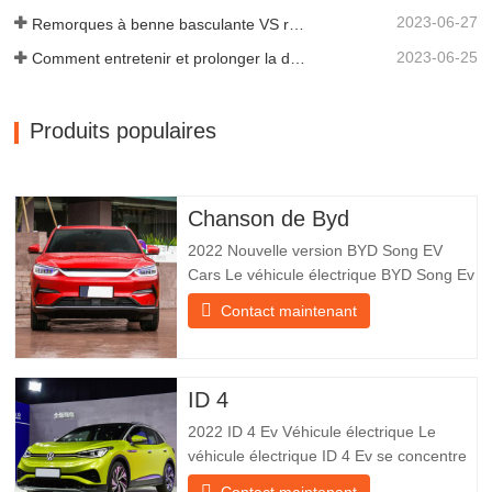
2023-06-27
Remorques à benne basculante VS remorques à benne latérale : quelle est la meilleure solution pour votre entreprise ?
2023-06-25
Comment entretenir et prolonger la durée de vie des remorques à benne basculante ?
Produits populaires
Chanson de Byd
2022 Nouvelle version BYD Song EV
Cars Le véhicule électrique BYD Song Ev
se concentre sur l’expérience client et le
Contact maintenant
développement de produits pour
répondre à la demande du marché. Les
voitures électriques sont de plus en plus
populaires. BYD Song Ev Electric Vehicle
ID 4
utilise la technologie pour
2022 ID 4 Ev Véhicule électrique Le
véhicule électrique ID 4 Ev se concentre
sur l’expérience client et le