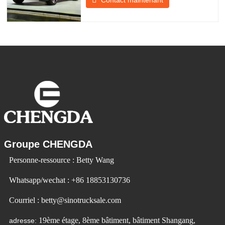
Contact maintenant
développement de produits pour
répondre à la demande du marché. Les
voitures électriques deviennent de plus
en plus populaires. Id Ev Electric Vehicle
utilise la technologie pour changer la
Groupe CHENGDA
Personne-ressource : Betty Wang
Whatsapp/wechat : +86 18853130736
Courriel : betty@sinotrucksale.com
19ème étage, 8ème bâtiment, bâtiment Shangang,
adresse: