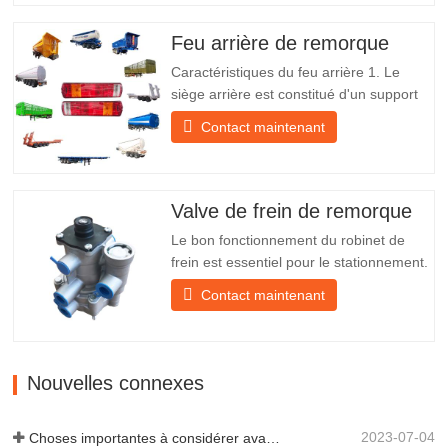
Nouveau et original Emballage et
expédition À propos de nous Chengda
Feu arrière de remorque
Group est un fabricant chinois de…
Caractéristiques du feu arrière 1. Le
siège arrière est constitué d'un support
en fer, beaucoup plus résistant que
Contact maintenant
d'autres matériaux. Des vis et des écrous
sont inclus pour une installation facile et
stable. 2. Un filet en fer est fixé devant
l'abat-jour pour mieux protéger l'abat-jour
Valve de frein de remorque
et…
Le bon fonctionnement du robinet de
frein est essentiel pour le stationnement.
Il assure un freinage en douceur de la
Contact maintenant
remorque. Fondée en 2005, Chengda
est l'un des fabricants qualifiés de
remorques de tous types, intégrant
production, recherche et développement
Nouvelles connexes
scientifiques et une équipe…
2023-07-04
Choses importantes à considérer avant d'acheter une remorque à benne basculante