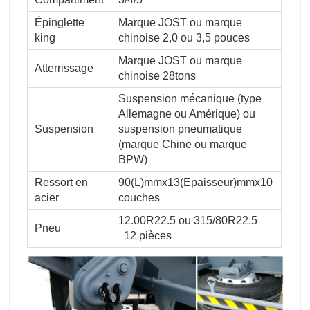
Épinglette
Marque JOST ou marque
king
chinoise 2,0 ou 3,5 pouces
Marque JOST ou marque
Atterrissage
chinoise 28tons
Suspension mécanique (type
Allemagne ou Amérique) ou
Suspension
suspension pneumatique
(marque Chine ou marque
BPW)
Ressort en
90(L)mmx13(Epaisseur)mmx10
acier
couches
12.00R22.5 ou 315/80R22.5
Pneu
12 pièces