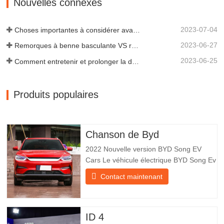
Nouvelles connexes
scientifiques et une équipe…
2023-07-04
Choses importantes à considérer avant d'acheter une remorque à benne basculante
2023-06-27
Remorques à benne basculante VS remorques à benne latérale : quelle est la meilleure solution pour votre entreprise ?
2023-06-25
Comment entretenir et prolonger la durée de vie des remorques à benne basculante ?
Produits populaires
Chanson de Byd
2022 Nouvelle version BYD Song EV
Cars Le véhicule électrique BYD Song Ev
se concentre sur l’expérience client et le
Contact maintenant
développement de produits pour
répondre à la demande du marché. Les
voitures électriques sont de plus en plus
populaires. BYD Song Ev Electric Vehicle
ID 4