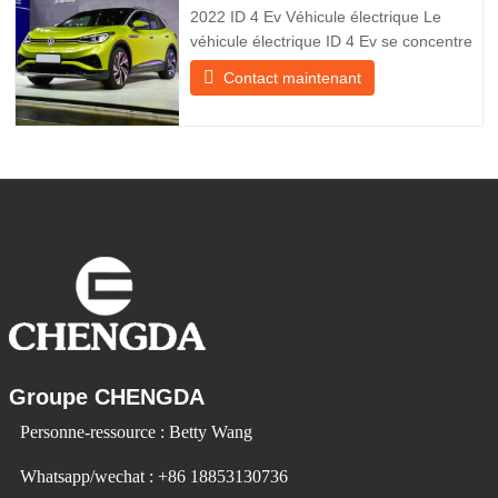
utilise la technologie pour
2022 ID 4 Ev Véhicule électrique Le
véhicule électrique ID 4 Ev se concentre
sur l’expérience client et le
Contact maintenant
développement de produits pour
répondre à la demande du marché. Les
voitures électriques deviennent de plus
en plus populaires. Id Ev Electric Vehicle
utilise la technologie pour changer la
Groupe CHENGDA
Personne-ressource : Betty Wang
Whatsapp/wechat : +86 18853130736