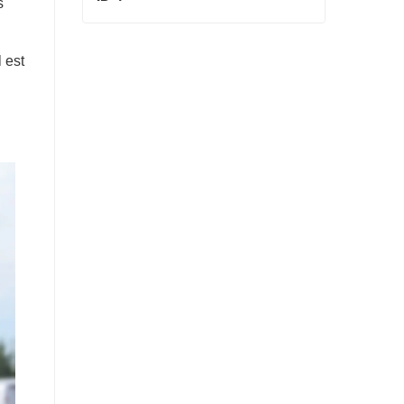
s
ID 4
 est
Contact maintenant