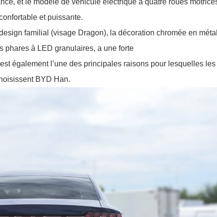
ance, et le modèle de véhicule électrique à quatre roues motrice
onfortable et puissante.
 design familial (visage Dragon), la décoration chromée en métal
s phares à LED granulaires, a une forte
est également l’une des principales raisons pour lesquelles les
 choisissent BYD Han.