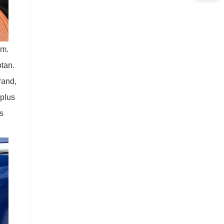
mm.
otan.
rand,
 plus
us