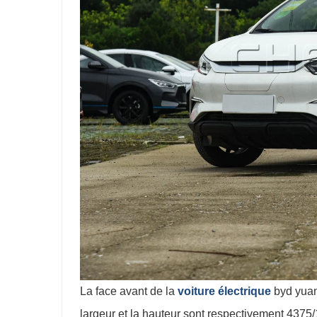
La face avant de la
voiture électrique
byd yuan
largeur et la hauteur sont respectivement 43