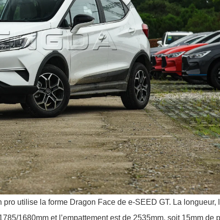
 pro utilise la forme Dragon Face de e-SEED GT. La longueur, 
75/1785/1680mm et l’empattement est de 2535mm, soit 15mm de p