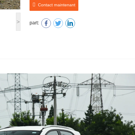
Contact maintenant
>
part: