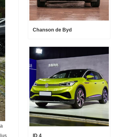
Chanson de Byd
Chanson de Byd
Contact maintenant
la
lus
ID 4