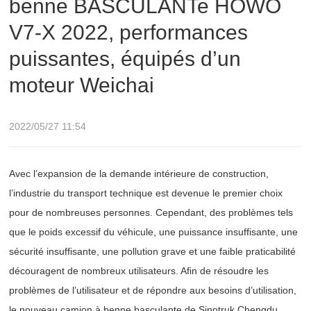
benne BASCULANTe HOWO
puissantes, équipés d’un moteur Weichai
V7-X 2022, performances
puissantes, équipés d’un
moteur Weichai
2022/05/27 11:54
Avec l’expansion de la demande intérieure de construction,
l’industrie du transport technique est devenue le premier choix
pour de nombreuses personnes. Cependant, des problèmes tels
que le poids excessif du véhicule, une puissance insuffisante, une
sécurité insuffisante, une pollution grave et une faible praticabilité
découragent de nombreux utilisateurs. Afin de résoudre les
problèmes de l’utilisateur et de répondre aux besoins d’utilisation,
le nouveau camion à benne basculante de Sinotruk Chengdu