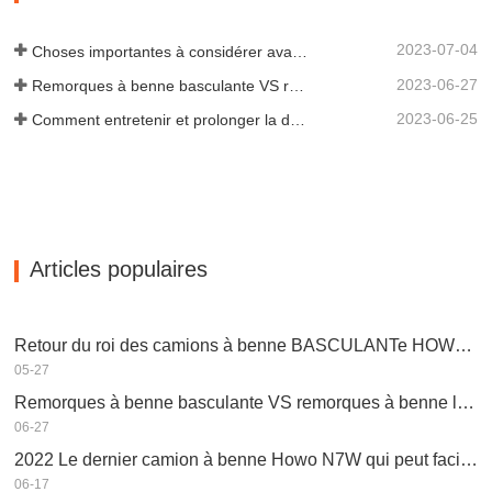
scientifiques et une équipe…
2023-07-04
Choses importantes à considérer avant d'acheter une remorque à benne basculante
2023-06-27
Remorques à benne basculante VS remorques à benne latérale : quelle est la meilleure solution pour votre entreprise ?
2023-06-25
Comment entretenir et prolonger la durée de vie des remorques à benne basculante ?
Articles populaires
Retour du roi des camions à benne BASCULANTe HOWO V7-X 2022, performances puissantes, équipés d’un moteur Weichai
05-27
Remorques à benne basculante VS remorques à benne latérale : quelle est la meilleure solution pour votre entreprise ?
06-27
2022 Le dernier camion à benne Howo N7W qui peut facilement gagner de l’argent
06-17