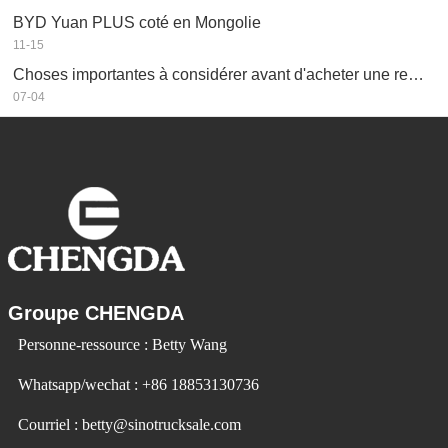
BYD Yuan PLUS coté en Mongolie
11-15
Choses importantes à considérer avant d'acheter une remorque à benne basculante
07-04
Groupe CHENGDA
Personne-ressource : Betty Wang
Whatsapp/wechat : +86 18853130736
Courriel : betty@sinotrucksale.com