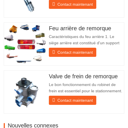
chinois à vendre Caractéristiques Produit
Contact maintenant
Pièces de rechange pour remorque
Emballer Caisse en bois Condition
Nouveau et original Emballage et
expédition À propos de nous Chengda
Feu arrière de remorque
Group est un fabricant chinois de…
Caractéristiques du feu arrière 1. Le
siège arrière est constitué d'un support
en fer, beaucoup plus résistant que
Contact maintenant
d'autres matériaux. Des vis et des écrous
sont inclus pour une installation facile et
stable. 2. Un filet en fer est fixé devant
l'abat-jour pour mieux protéger l'abat-jour
Valve de frein de remorque
et…
Le bon fonctionnement du robinet de
frein est essentiel pour le stationnement.
Il assure un freinage en douceur de la
Contact maintenant
remorque. Fondée en 2005, Chengda
est l'un des fabricants qualifiés de
remorques de tous types, intégrant
production, recherche et développement
Nouvelles connexes