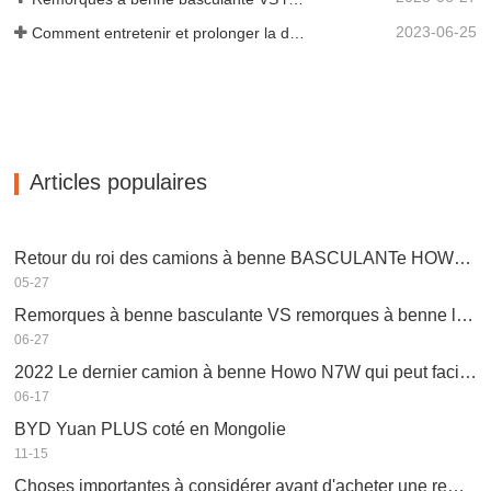
2023-06-25
Comment entretenir et prolonger la durée de vie des remorques à benne basculante ?
Articles populaires
Retour du roi des camions à benne BASCULANTe HOWO V7-X 2022, performances puissantes, équipés d’un moteur Weichai
05-27
Remorques à benne basculante VS remorques à benne latérale : quelle est la meilleure solution pour votre entreprise ?
06-27
2022 Le dernier camion à benne Howo N7W qui peut facilement gagner de l’argent
06-17
BYD Yuan PLUS coté en Mongolie
11-15
Choses importantes à considérer avant d'acheter une remorque à benne basculante