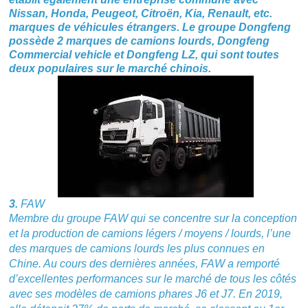
Nissan, Honda, Peugeot, Citroën, Kia, Renault, etc.
marques de véhicules étrangers. Le groupe Dongfeng
possède 2 marques de camions lourds, Dongfeng
Commercial vehicle et Dongfeng LZ, qui sont toutes
deux populaires sur le marché chinois.
3.
FAW
Membre du groupe FAW qui se concentre sur la conception
et la production de camions légers / moyens / lourds, l’une
des marques de camions lourds les plus connues en
Chine. Au cours des dernières années, FAW a remporté
d’excellentes performances sur le marché de tous les côtés
avec ses modèles de camions phares J6 et J7. En 2019,