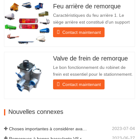
expédition À propos de nous Chengda
Feu arrière de remorque
Group est un fabricant chinois de…
Caractéristiques du feu arrière 1. Le
siège arrière est constitué d'un support
en fer, beaucoup plus résistant que
Contact maintenant
d'autres matériaux. Des vis et des écrous
sont inclus pour une installation facile et
stable. 2. Un filet en fer est fixé devant
l'abat-jour pour mieux protéger l'abat-jour
Valve de frein de remorque
et…
Le bon fonctionnement du robinet de
frein est essentiel pour le stationnement.
Il assure un freinage en douceur de la
Contact maintenant
remorque. Fondée en 2005, Chengda
est l'un des fabricants qualifiés de
remorques de tous types, intégrant
production, recherche et développement
Nouvelles connexes
scientifiques et une équipe…
2023-07-04
Choses importantes à considérer avant d'acheter une remorque à benne basculante
2023-06-27
Remorques à benne basculante VS remorques à benne latérale : quelle est la meilleure solution pour votre entreprise ?