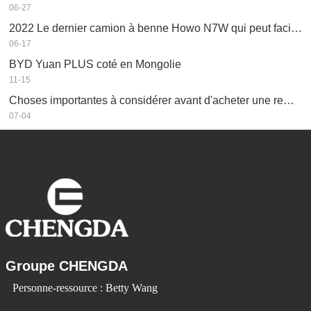
06-27
2022 Le dernier camion à benne Howo N7W qui peut facilement gagner de l’argent
06-17
BYD Yuan PLUS coté en Mongolie
11-15
Choses importantes à considérer avant d'acheter une remorque à benne basculante
07-04
Groupe CHENGDA
Personne-ressource : Betty Wang